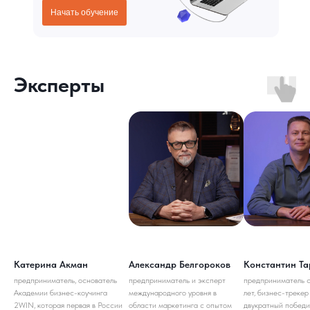
Начать обучение
Эксперты
Катерина Акман
Александр Белгороков
Константин Та
предприниматель, основатель
предприниматель и эксперт
предприниматель с
Академии бизнес-коучинга
международного уровня в
лет, бизнес-трекер 
2WIN, которая первая в России
области маркетинга с опытом
двукратный победи