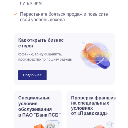
путь к ним
Перестанете бояться продаж и повысите
свой уровень дохода
Как открыть бизнес
с нуля
кофейню, точку общепита,
производство по пошиву одежды
Подробнее
Специальные
Проверка франшиз
на специальных
условия
условиях
обслуживания
от «Правокард»
в ПАО "Банк ПСБ"