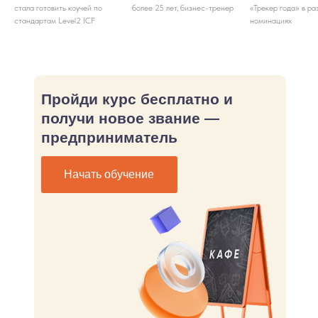
стала готовить коучей по
более 25 лет, бизнес-тренер
«Трекер года» в ра
стандартам Level2 ICF
номинациях
Пройди курс бесплатно и
получи новое звание —
предприниматель
Начать обучение